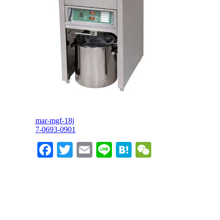
mar-mgf-18j
7-0693-0901
Facebook
Twitter
Email
Line
Hatena
WeChat