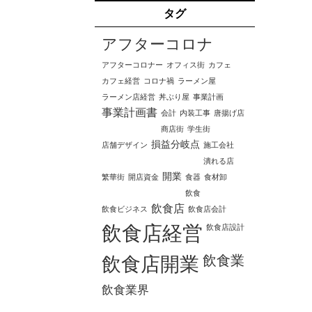
タグ
アフターコロナ
アフターコロナー
オフィス街
カフェ
カフェ経営
コロナ禍
ラーメン屋
ラーメン店経営
丼ぶり屋
事業計画
事業計画書
会計
内装工事
唐揚げ店
商店街
学生街
損益分岐点
店舗デザイン
施工会社
潰れる店
開業
繁華街
開店資金
食器
食材卸
飲食
飲食店
飲食ビジネス
飲食店会計
飲食店経営
飲食店設計
飲食業
飲食店開業
飲食業界