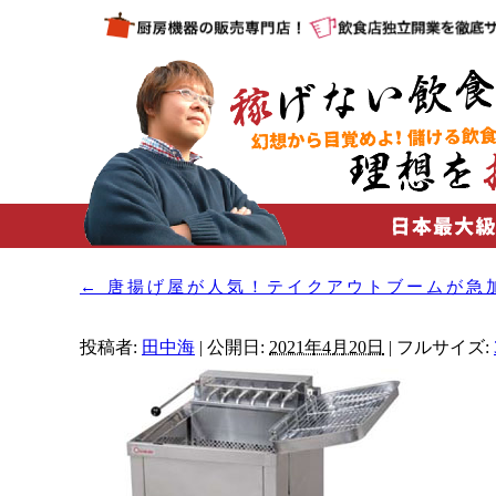
←
唐揚げ屋が人気！テイクアウトブームが急
投稿者:
田中海
|
公開日:
2021年4月20日
|
フルサイズ: