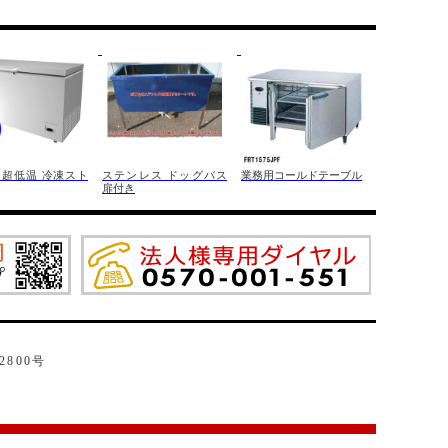
 超低温 冷凍スト
ステンレス ドッグバス
業務用コールドテーブル
扉付き
2800号