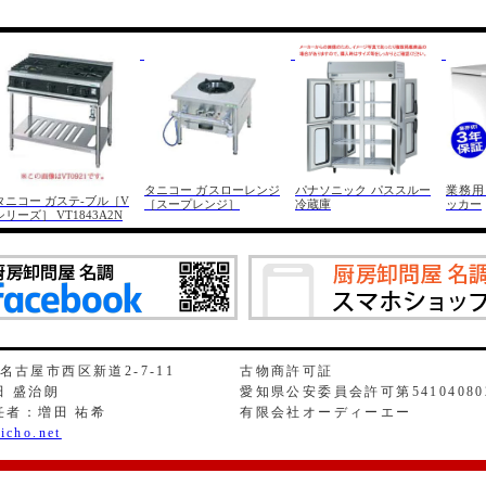
タニコー ガスローレンジ
パナソニック パススルー
業務用
タニコー ガステ-ブル［V
［スープレンジ］
冷蔵庫
ッカー
シリーズ］ VT1843A2N
県名古屋市西区新道2-7-11
古物商許可証
 盛治朗
愛知県公安委員会許可第54104080
任者：増田 祐希
有限会社オーディーエー
icho.net