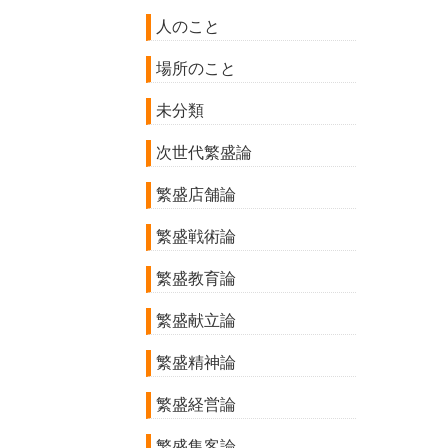
人のこと
場所のこと
未分類
次世代繁盛論
繁盛店舗論
繁盛戦術論
繁盛教育論
繁盛献立論
繁盛精神論
繁盛経営論
繁盛集客論