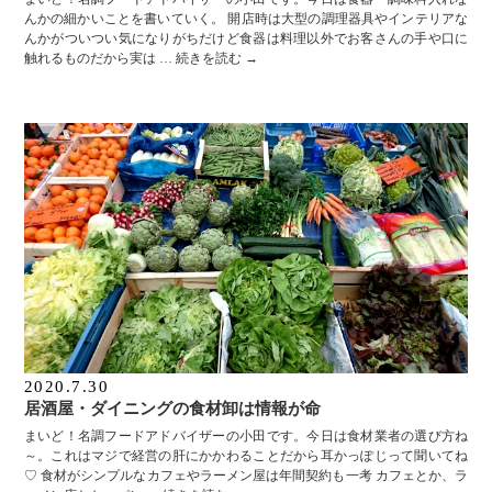
んかの細かいことを書いていく。 開店時は大型の調理器具やインテリアな
んかがついつい気になりがちだけど食器は料理以外でお客さんの手や口に
触れるものだから実は …
続きを読む
→
2020.7.30
居酒屋・ダイニングの食材卸は情報が命
まいど！名調フードアドバイザーの小田です。今日は食材業者の選び方ね
～。これはマジで経営の肝にかかわることだから耳かっぽじって聞いてね
♡ 食材がシンプルなカフェやラーメン屋は年間契約も一考 カフェとか、ラ