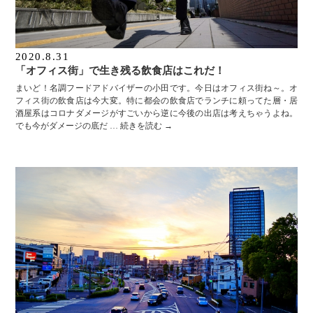
2020.8.31
「オフィス街」で生き残る飲食店はこれだ！
まいど！名調フードアドバイザーの小田です。今日はオフィス街ね～。オ
フィス街の飲食店は今大変。特に都会の飲食店でランチに頼ってた層・居
酒屋系はコロナダメージがすごいから逆に今後の出店は考えちゃうよね。
でも今がダメージの底だ …
続きを読む
→