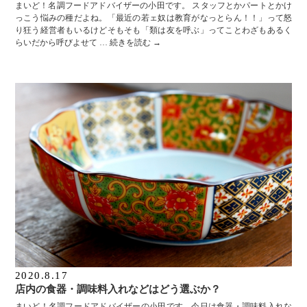
まいど！名調フードアドバイザーの小田です。 スタッフとかパートとかけ
っこう悩みの種だよね。「最近の若ェ奴は教育がなっとらん！！」って怒
り狂う経営者もいるけどそもそも「類は友を呼ぶ」ってことわざもあるく
らいだから呼びよせて …
続きを読む
→
2020.8.17
店内の食器・調味料入れなどはどう選ぶか？
まいど！名調フードアドバイザーの小田です。今日は食器・調味料入れな