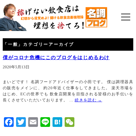
「
一般
」カテゴリーアーカイブ
僕がコロナ危機にこのブログをはじめるわけ
2020年5月13日
まいどです！ 名調フードアドバイザーの小田です。 僕は調理器具
の販売をメインに、 約20年近く仕事をしてきました。 楽天市場を
はじめ、ECの世界でも 飲食店開業を目指される皆様のお手伝いを
長くさせていただいております。 …
続きを読む
→
Facebook
Twitter
Email
Line
Hatena
WeChat