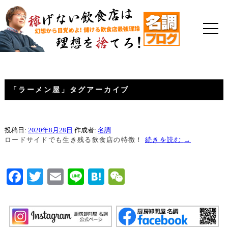
「
ラーメン屋
」タグアーカイブ
投稿日:
2020年8月28日
作成者:
名調
ロードサイドでも生き残る飲食店の特徴！
続きを読む
→
Facebook
Twitter
Email
Line
Hatena
WeChat