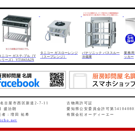
タニコー ガスローレンジ
パナソニック パススルー
業務用
タニコー ガステ-ブル［V
［スープレンジ］
冷蔵庫
ッカー
シリーズ］ VT1843A2N
県名古屋市西区新道2-7-11
古物商許可証
 盛治朗
愛知県公安委員会許可第54104080
任者：増田 祐希
有限会社オーディーエー
icho.net