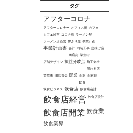
タグ
アフターコロナ
アフターコロナー
オフィス街
カフェ
カフェ経営
コロナ禍
ラーメン屋
ラーメン店経営
丼ぶり屋
事業計画
事業計画書
会計
内装工事
唐揚げ店
商店街
学生街
損益分岐点
店舗デザイン
施工会社
潰れる店
開業
繁華街
開店資金
食器
食材卸
飲食
飲食店
飲食ビジネス
飲食店会計
飲食店経営
飲食店設計
飲食業
飲食店開業
飲食業界