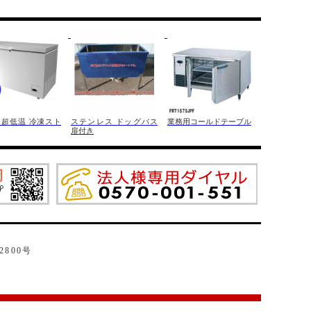
 超低温 冷凍スト
ステンレス ドッグバス
業務用コールドテーブル
扉付き
2800号