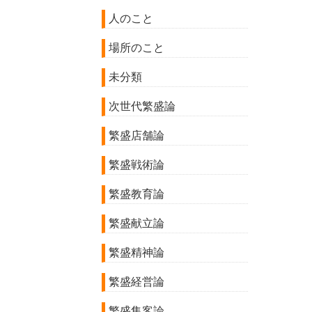
人のこと
場所のこと
未分類
次世代繁盛論
繁盛店舗論
繁盛戦術論
繁盛教育論
繁盛献立論
繁盛精神論
繁盛経営論
繁盛集客論