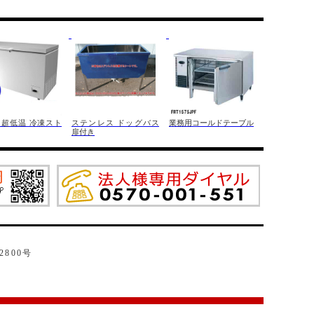
 超低温 冷凍スト
ステンレス ドッグバス
業務用コールドテーブル
扉付き
2800号