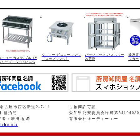
タニコー ガスローレンジ
パナソニック パススルー
業務用
タニコー ガステ-ブル［V
［スープレンジ］
冷蔵庫
ッカー
シリーズ］ VT1843A2N
県名古屋市西区新道2-7-11
古物商許可証
 盛治朗
愛知県公安委員会許可第54104080
任者：増田 祐希
有限会社オーディーエー
icho.net