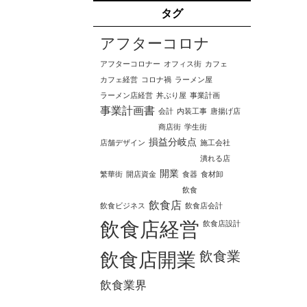
タグ
アフターコロナ
アフターコロナー
オフィス街
カフェ
カフェ経営
コロナ禍
ラーメン屋
ラーメン店経営
丼ぶり屋
事業計画
事業計画書
会計
内装工事
唐揚げ店
商店街
学生街
損益分岐点
店舗デザイン
施工会社
潰れる店
開業
繁華街
開店資金
食器
食材卸
飲食
飲食店
飲食ビジネス
飲食店会計
飲食店経営
飲食店設計
飲食業
飲食店開業
飲食業界