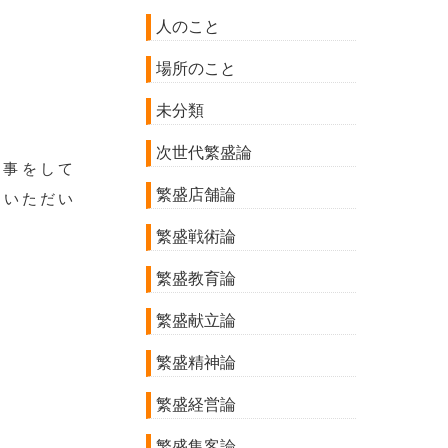
人のこと
場所のこと
未分類
次世代繁盛論
仕事をして
繁盛店舗論
ていただい
繁盛戦術論
繁盛教育論
繁盛献立論
繁盛精神論
繁盛経営論
繁盛集客論