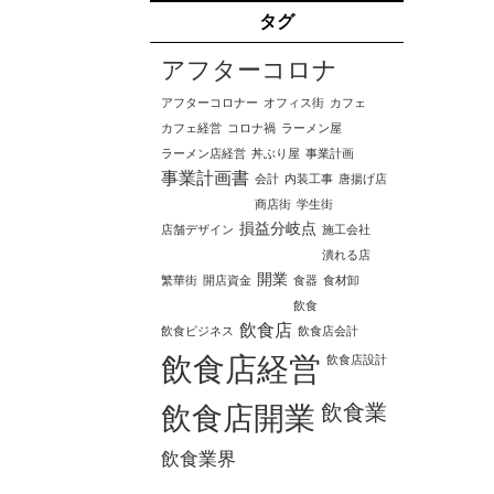
タグ
アフターコロナ
アフターコロナー
オフィス街
カフェ
カフェ経営
コロナ禍
ラーメン屋
ラーメン店経営
丼ぶり屋
事業計画
事業計画書
会計
内装工事
唐揚げ店
商店街
学生街
損益分岐点
店舗デザイン
施工会社
潰れる店
開業
繁華街
開店資金
食器
食材卸
飲食
飲食店
飲食ビジネス
飲食店会計
飲食店経営
飲食店設計
飲食業
飲食店開業
飲食業界