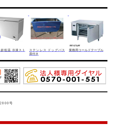
 超低温 冷凍スト
ステンレス ドッグバス
業務用コールドテーブル
扉付き
2800号