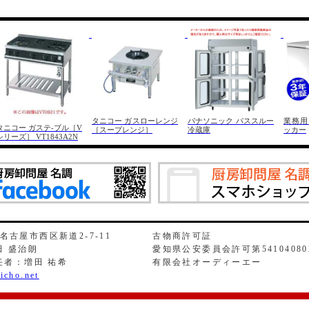
タニコー ガスローレンジ
パナソニック パススルー
業務用
タニコー ガステ-ブル［V
［スープレンジ］
冷蔵庫
ッカー
シリーズ］ VT1843A2N
県名古屋市西区新道2-7-11
古物商許可証
 盛治朗
愛知県公安委員会許可第54104080
任者：増田 祐希
有限会社オーディーエー
icho.net