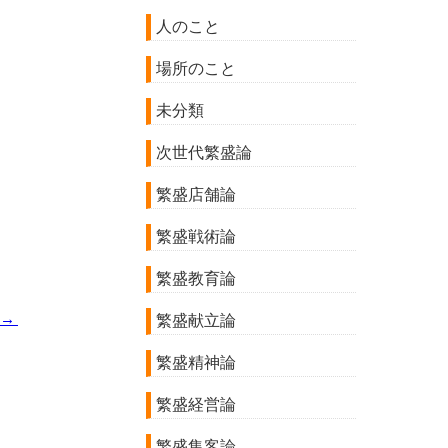
人のこと
場所のこと
未分類
次世代繁盛論
繁盛店舗論
繁盛戦術論
繁盛教育論
→
繁盛献立論
繁盛精神論
繁盛経営論
繁盛集客論