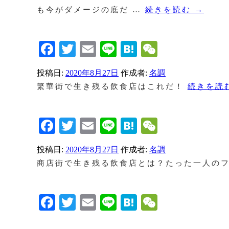
も今がダメージの底だ …
続きを読む
→
Facebook
Twitter
Email
Line
Hatena
WeChat
投稿日:
2020年8月27日
作成者:
名調
繁華街で生き残る飲食店はこれだ！
続きを読
Facebook
Twitter
Email
Line
Hatena
WeChat
投稿日:
2020年8月27日
作成者:
名調
商店街で生き残る飲食店とは？たった一人の
Facebook
Twitter
Email
Line
Hatena
WeChat