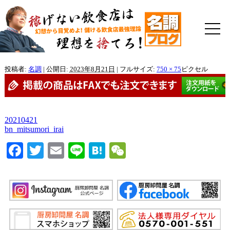
投稿者:
名調
|
公開日:
2023年8月21日
|
フルサイズ:
750 × 75
ピクセル
20210421
bn_mitsumori_irai
Facebook
Twitter
Email
Line
Hatena
WeChat