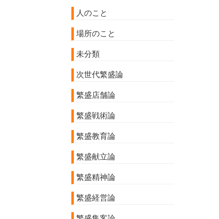
人のこと
場所のこと
未分類
次世代繁盛論
繁盛店舗論
繁盛戦術論
繁盛教育論
繁盛献立論
繁盛精神論
繁盛経営論
繁盛集客論