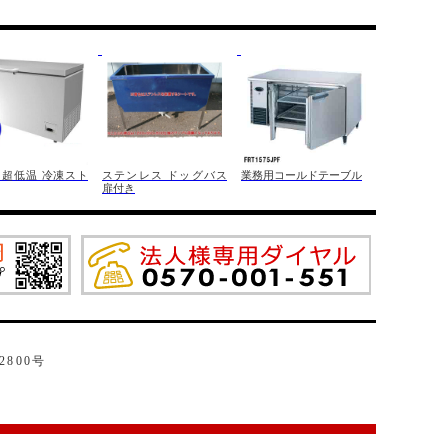
 超低温 冷凍スト
ステンレス ドッグバス
業務用コールドテーブル
扉付き
2800号