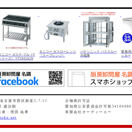
タニコー ガスローレンジ
パナソニック パススルー
業務用
タニコー ガステ-ブル［V
［スープレンジ］
冷蔵庫
ッカー
シリーズ］ VT1843A2N
県名古屋市西区新道2-7-11
古物商許可証
 盛治朗
愛知県公安委員会許可第54104080
任者：増田 祐希
有限会社オーディーエー
icho.net