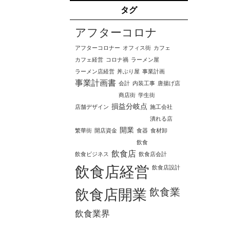
タグ
アフターコロナ
アフターコロナー
オフィス街
カフェ
カフェ経営
コロナ禍
ラーメン屋
ラーメン店経営
丼ぶり屋
事業計画
事業計画書
会計
内装工事
唐揚げ店
商店街
学生街
損益分岐点
店舗デザイン
施工会社
潰れる店
開業
繁華街
開店資金
食器
食材卸
飲食
飲食店
飲食ビジネス
飲食店会計
飲食店経営
飲食店設計
飲食業
飲食店開業
飲食業界