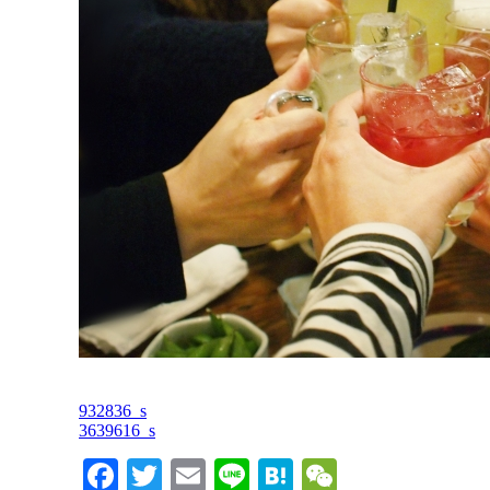
932836_s
3639616_s
Facebook
Twitter
Email
Line
Hatena
WeChat