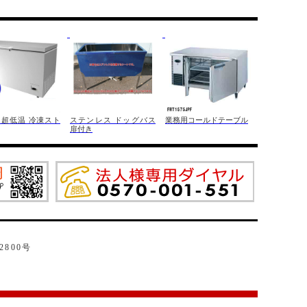
 超低温 冷凍スト
ステンレス ドッグバス
業務用コールドテーブル
扉付き
2800号