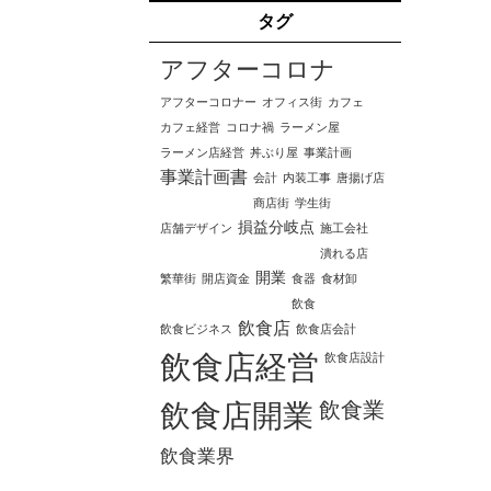
タグ
アフターコロナ
アフターコロナー
オフィス街
カフェ
カフェ経営
コロナ禍
ラーメン屋
ラーメン店経営
丼ぶり屋
事業計画
事業計画書
会計
内装工事
唐揚げ店
商店街
学生街
損益分岐点
店舗デザイン
施工会社
潰れる店
開業
繁華街
開店資金
食器
食材卸
飲食
飲食店
飲食ビジネス
飲食店会計
飲食店経営
飲食店設計
飲食業
飲食店開業
飲食業界