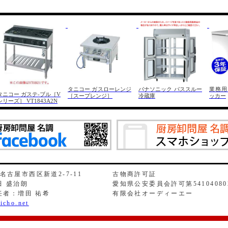
タニコー ガスローレンジ
パナソニック パススルー
業務用
タニコー ガステ-ブル［V
［スープレンジ］
冷蔵庫
ッカー
シリーズ］ VT1843A2N
県名古屋市西区新道2-7-11
古物商許可証
 盛治朗
愛知県公安委員会許可第54104080
任者：増田 祐希
有限会社オーディーエー
icho.net