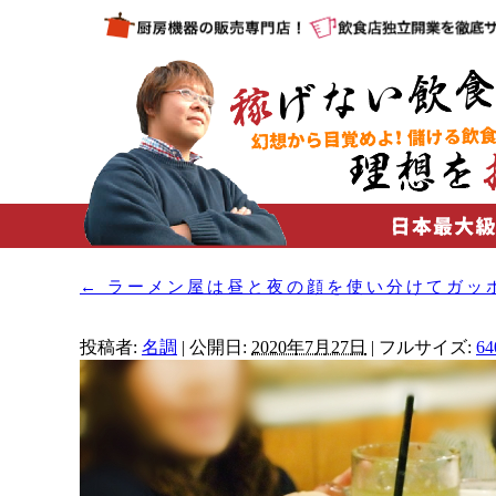
←
ラーメン屋は昼と夜の顔を使い分けてガッ
投稿者:
名調
|
公開日:
2020年7月27日
|
フルサイズ:
64