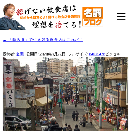
←
「商店街」で生き残る飲食店はこれだ！
投稿者:
名調
|
公開日:
2020年8月27日
|
フルサイズ:
640 × 426
ピクセル