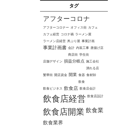
タグ
アフターコロナ
アフターコロナー
オフィス街
カフェ
カフェ経営
コロナ禍
ラーメン屋
ラーメン店経営
丼ぶり屋
事業計画
事業計画書
会計
内装工事
唐揚げ店
商店街
学生街
損益分岐点
店舗デザイン
施工会社
潰れる店
開業
繁華街
開店資金
食器
食材卸
飲食
飲食店
飲食ビジネス
飲食店会計
飲食店経営
飲食店設計
飲食業
飲食店開業
飲食業界