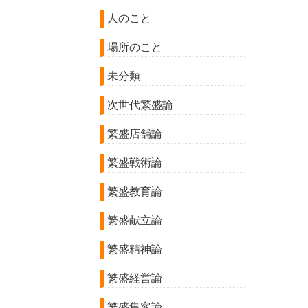
人のこと
場所のこと
未分類
次世代繁盛論
繁盛店舗論
繁盛戦術論
繁盛教育論
繁盛献立論
繁盛精神論
繁盛経営論
繁盛集客論