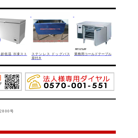
 超低温 冷凍スト
ステンレス ドッグバス
業務用コールドテーブル
扉付き
2800号