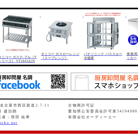
タニコー ガスローレンジ
パナソニック パススルー
業務用
タニコー ガステ-ブル［V
［スープレンジ］
冷蔵庫
ッカー
シリーズ］ VT1843A2N
県名古屋市西区新道2-7-11
古物商許可証
 盛治朗
愛知県公安委員会許可第54104080
任者：増田 祐希
有限会社オーディーエー
icho.net