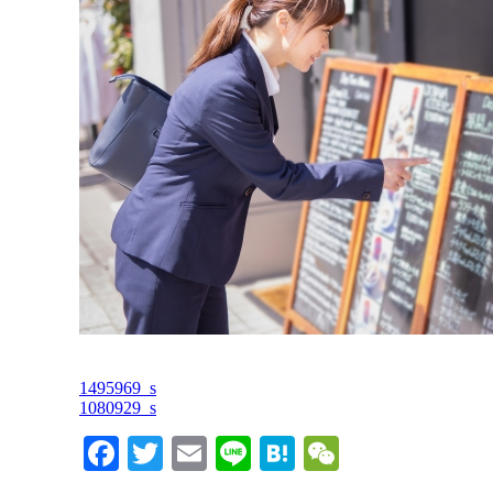
1495969_s
1080929_s
Facebook
Twitter
Email
Line
Hatena
WeChat