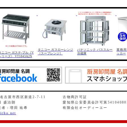
タニコー ガスローレンジ
パナソニック パススルー
業務用
タニコー ガステ-ブル［V
［スープレンジ］
冷蔵庫
ッカー
シリーズ］ VT1843A2N
県名古屋市西区新道2-7-11
古物商許可証
 盛治朗
愛知県公安委員会許可第54104080
任者：増田 祐希
有限会社オーディーエー
icho.net