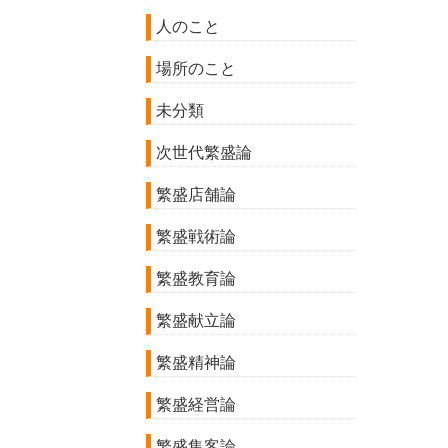
人のこと
場所のこと
未分類
次世代繁盛論
繁盛店舗論
繁盛戦術論
繁盛教育論
繁盛献立論
繁盛精神論
繁盛経営論
繁盛集客論