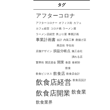
タグ
アフターコロナ
アフターコロナー
オフィス街
カフェ
カフェ経営
コロナ禍
ラーメン屋
ラーメン店経営
丼ぶり屋
事業計画
事業計画書
会計
内装工事
唐揚げ店
商店街
学生街
損益分岐点
店舗デザイン
施工会社
潰れる店
開業
繁華街
開店資金
食器
食材卸
飲食
飲食店
飲食ビジネス
飲食店会計
飲食店経営
飲食店設計
飲食業
飲食店開業
飲食業界