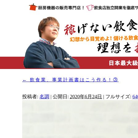
←
飲食業、事業計画書はこう作る！③
投稿者:
名調
|
公開日:
2020年6月24日
|
フルサイズ:
64