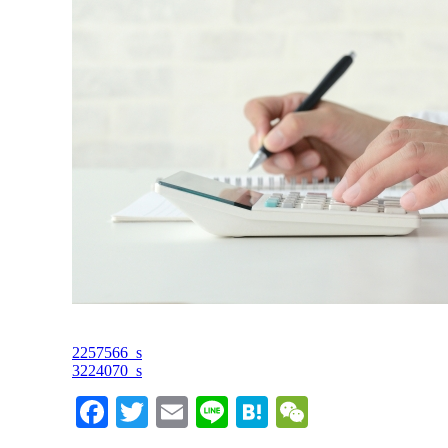
2257566_s
3224070_s
Facebook
Twitter
Email
Line
Hatena
WeChat