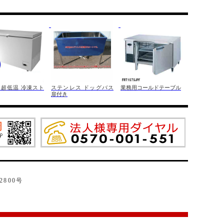
 超低温 冷凍スト
ステンレス ドッグバス
業務用コールドテーブル
扉付き
2800号