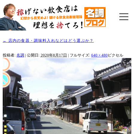
←
店内の食器・調味料入れなどはどう選ぶか？
投稿者:
名調
|
公開日:
2020年8月17日
|
フルサイズ:
640 × 480
ピクセル