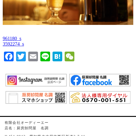
961180_s
3592274_s
Facebook
Twitter
Email
Line
Hatena
WeChat
有限会社オーディーエー
店名：厨房卸問屋 名調