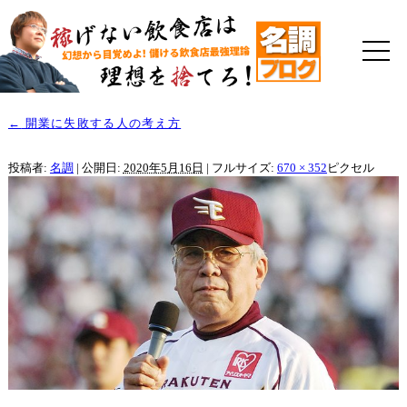
←
開業に失敗する人の考え方
投稿者:
名調
|
公開日:
2020年5月16日
|
フルサイズ:
670 × 352
ピクセル