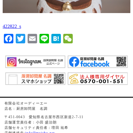
422822_s
Facebook
Twitter
Email
Line
Hatena
WeChat
有限会社オーディーエー
店名：厨房卸問屋 名調
〒451-0043 愛知県名古屋市西区新道2-7-11
店舗運営責任者：小田 盛治朗
店舗セキュリティ責任者：増田 祐希
店舗連絡先:
info@meicho.net