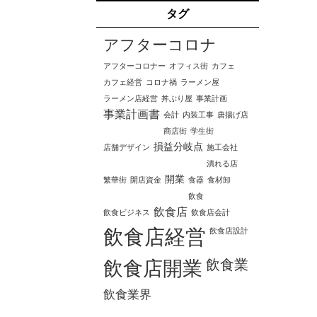
タグ
アフターコロナ
アフターコロナー
オフィス街
カフェ
カフェ経営
コロナ禍
ラーメン屋
ラーメン店経営
丼ぶり屋
事業計画
事業計画書
会計
内装工事
唐揚げ店
商店街
学生街
損益分岐点
店舗デザイン
施工会社
潰れる店
開業
繁華街
開店資金
食器
食材卸
飲食
飲食店
飲食ビジネス
飲食店会計
飲食店経営
飲食店設計
飲食業
飲食店開業
飲食業界