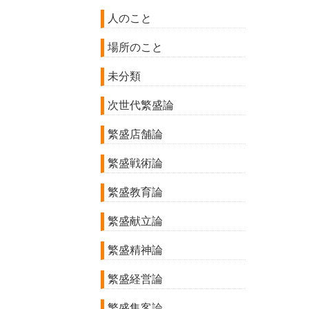
人のこと
場所のこと
未分類
次世代繁盛論
繁盛店舗論
繁盛戦術論
繁盛教育論
繁盛献立論
繁盛精神論
繁盛経営論
繁盛集客論