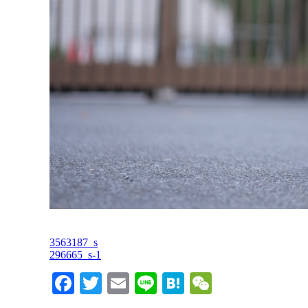
3563187_s
296665_s-1
Facebook
Twitter
Email
Line
Hatena
WeChat