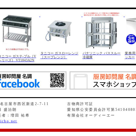
タニコー ガスローレンジ
パナソニック パススルー
業務用
タニコー ガステ-ブル［V
［スープレンジ］
冷蔵庫
ッカー
シリーズ］ VT1843A2N
県名古屋市西区新道2-7-11
古物商許可証
 盛治朗
愛知県公安委員会許可第54104080
任者：増田 祐希
有限会社オーディーエー
icho.net