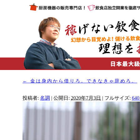
←
金は身内から借りろ。できなきゃ辞めろ。
投稿者:
名調
|
公開日:
2020年7月3日
|
フルサイズ:
640