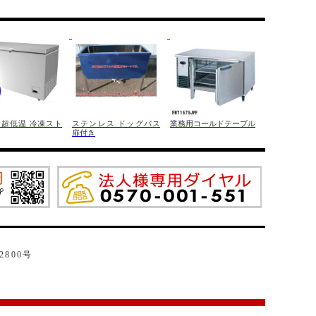
 超低温 冷凍スト
ステンレス ドッグバス
業務用コールドテーブル
扉付き
2800号