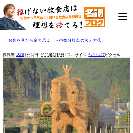
←
お客を見たら金と思え。～損益分岐点の考え方①
投稿者:
名調
|
公開日:
2020年7月6日
|
フルサイズ:
640 × 427
ピクセル