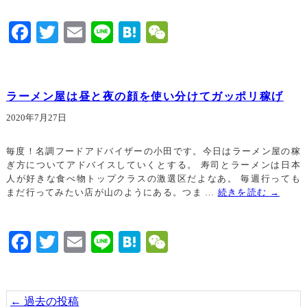
Facebook
Twitter
Email
Line
Hatena
WeChat
ラーメン屋は昼と夜の顔を使い分けてガッポリ稼げ
2020年7月27日
毎度！名調フードアドバイザーの小田です。今日はラーメン屋の稼
ぎ方についてアドバイスしていくとする。 寿司とラーメンは日本
人が好きな食べ物トップクラスの激選区だよなあ。 毎週行っても
まだ行ってみたい店が山のようにある。つま …
続きを読む
→
Facebook
Twitter
Email
Line
Hatena
WeChat
←
過去の投稿