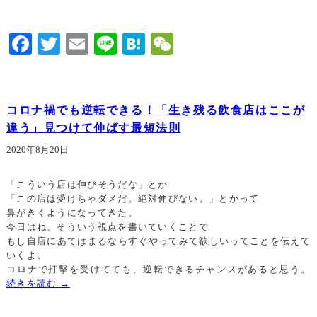
Facebook
Twitter
Email
Line
Hatena
WeChat
コロナ禍でも逆転できる！「生き残る飲食店はここが
違う」見つけて伸ばす最短法則
2020年8月20日
「こういう店は伸びそうだな」とか
「この店は受けちゃダメだ。絶対伸びない。」とかって
鼻がきくようになってきた。
今日はね、そういう視点を書いていくことで
もし自店にあてはまるならすぐやってみて欲しいってことを伝えて
いくよ。
コロナで打撃を受けてても、逆転できるチャンスがあると思う。
続きを読む
→