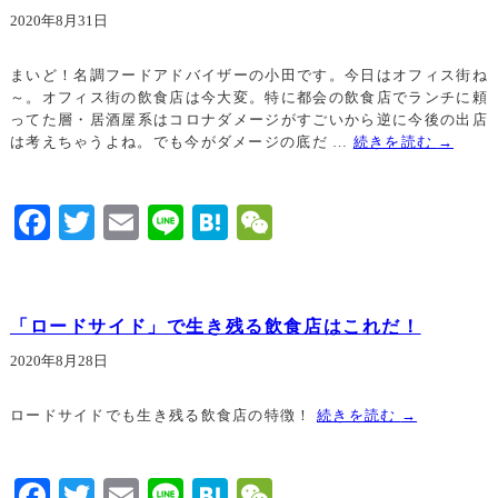
2020年8月31日
まいど！名調フードアドバイザーの小田です。今日はオフィス街ね
～。オフィス街の飲食店は今大変。特に都会の飲食店でランチに頼
ってた層・居酒屋系はコロナダメージがすごいから逆に今後の出店
は考えちゃうよね。でも今がダメージの底だ …
続きを読む
→
Facebook
Twitter
Email
Line
Hatena
WeChat
「ロードサイド」で生き残る飲食店はこれだ！
2020年8月28日
ロードサイドでも生き残る飲食店の特徴！
続きを読む
→
Facebook
Twitter
Email
Line
Hatena
WeChat