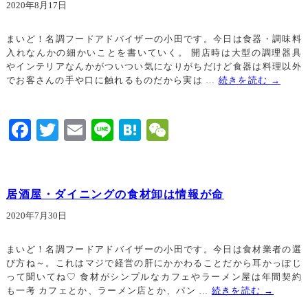
2020年8月17日
まいど！名調フードアドバイザーの小田です。今日は食器・調味料
入れなんかの細かいことを書いていく。 開店時は大型の調理器具
やインテリアなんかがついつい気になりがちだけど食器は料理以外
でお客さんの手や口に触れるものだから実は …
続きを読む
→
Facebook
Twitter
Email
Line
Hatena
WeChat
居酒屋・ダイニングの食材卸は情報が命
2020年7月30日
まいど！名調フードアドバイザーの小田です。今日は食材業者の選
び方ね～。これはマジで経営の肝にかかわることだから耳かっぽじ
って聞いてね♡ 食材がシンプルなカフェやラーメン屋は年間契約
も一考 カフェとか、ラーメン店とか、パン …
続きを読む
→