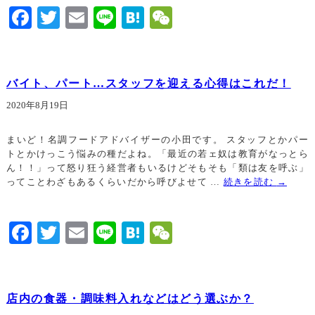
Facebook
Twitter
Email
Line
Hatena
WeChat
バイト、パート…スタッフを迎える心得はこれだ！
2020年8月19日
まいど！名調フードアドバイザーの小田です。 スタッフとかパー
トとかけっこう悩みの種だよね。「最近の若ェ奴は教育がなっとら
ん！！」って怒り狂う経営者もいるけどそもそも「類は友を呼ぶ」
ってことわざもあるくらいだから呼びよせて …
続きを読む
→
Facebook
Twitter
Email
Line
Hatena
WeChat
店内の食器・調味料入れなどはどう選ぶか？