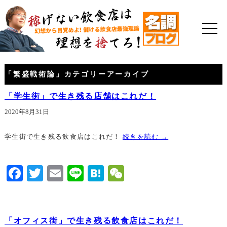
「
繁盛戦術論
」カテゴリーアーカイブ
「学生街」で生き残る店舗はこれだ！
2020年8月31日
学生街で生き残る飲食店はこれだ！
続きを読む
→
Facebook
Twitter
Email
Line
Hatena
WeChat
「オフィス街」で生き残る飲食店はこれだ！