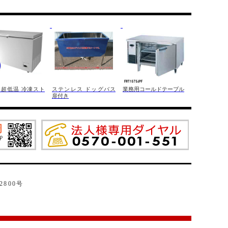
 超低温 冷凍スト
ステンレス ドッグバス
業務用コールドテーブル
扉付き
2800号