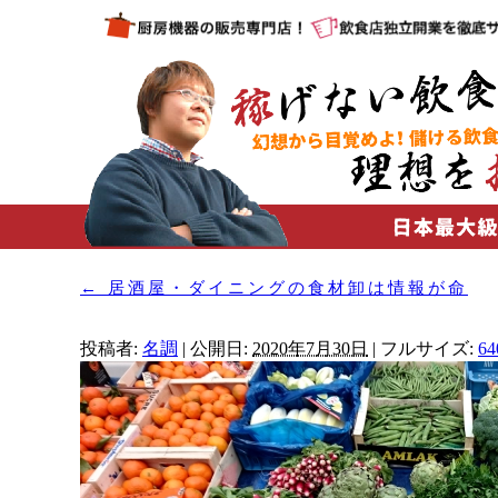
←
居酒屋・ダイニングの食材卸は情報が命
投稿者:
名調
|
公開日:
2020年7月30日
|
フルサイズ:
64