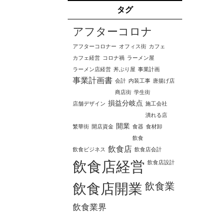
タグ
アフターコロナ
アフターコロナー
オフィス街
カフェ
カフェ経営
コロナ禍
ラーメン屋
ラーメン店経営
丼ぶり屋
事業計画
事業計画書
会計
内装工事
唐揚げ店
商店街
学生街
損益分岐点
店舗デザイン
施工会社
潰れる店
開業
繁華街
開店資金
食器
食材卸
飲食
飲食店
飲食ビジネス
飲食店会計
飲食店経営
飲食店設計
飲食業
飲食店開業
飲食業界