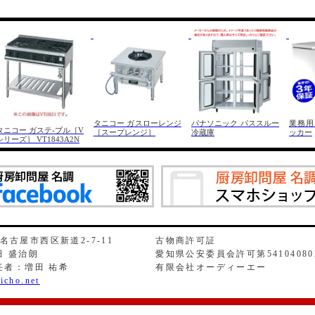
タニコー ガスローレンジ
パナソニック パススルー
業務用
タニコー ガステ-ブル［V
［スープレンジ］
冷蔵庫
ッカー
シリーズ］ VT1843A2N
県名古屋市西区新道2-7-11
古物商許可証
 盛治朗
愛知県公安委員会許可第54104080
任者：増田 祐希
有限会社オーディーエー
icho.net