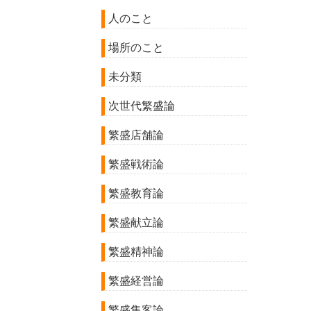
人のこと
場所のこと
未分類
次世代繁盛論
繁盛店舗論
繁盛戦術論
繁盛教育論
繁盛献立論
繁盛精神論
繁盛経営論
繁盛集客論