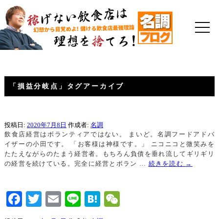
「
損益分岐点
」タグアーカイブ
投稿日:
2020年7月8日
作成者:
名調
飲食店経営はボランティアではない。 まいど。名調フードアドバ
イザーの小田です。 「お客様は神様です。」 ニコニコと微笑みを
たたえながらのたまう経営者。もちろん負債を垂れ流してギリギリ
の経営を続けている。完全に経営とボラン …
続きを読む
→
Facebook
Twitter
Email
Line
Hatena
WeChat