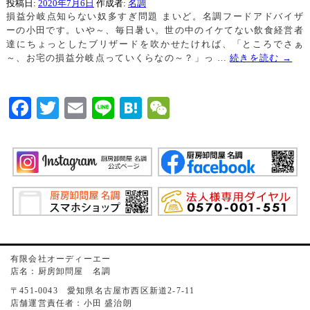
投稿日:
2020年7月6日
作成者:
名調
損益分岐点知らない奴多すぎ問題 まいど。名調フードアドバイザ
ーの小田です。いや～、毎日暑い。世の中のイケてない飲食経営者
達にちょっとしたブリザードを吹かせたければ、「ところでさぁ
～、お宅の損益分岐点っていくらなの～？」っ …
続きを読む
→
Facebook
Twitter
Email
Line
Hatena
WeChat
有限会社オーディーエー
店名：厨房卸問屋 名調
〒451-0043 愛知県名古屋市西区新道2-7-11
店舗運営責任者：小田 盛治朗