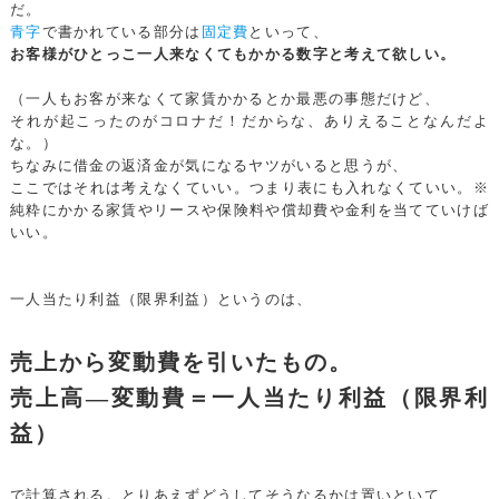
だ。
青字
で書かれている部分は
固定費
といって、
お客様がひとっこ一人来なくてもかかる数字と考えて欲しい。
（一人もお客が来なくて家賃かかるとか最悪の事態だけど、
それが起こったのがコロナだ！だからな、ありえることなんだよ
な。）
ちなみに借金の返済金が気になるヤツがいると思うが、
ここではそれは考えなくていい。つまり表にも入れなくていい。※
純粋にかかる家賃やリースや保険料や償却費や金利を当てていけば
いい。
一人当たり利益（限界利益）というのは、
売上から変動費を引いたもの。
売上高—変動費＝一人当たり利益（限界利
益）
で計算される。とりあえずどうしてそうなるかは置いといて、