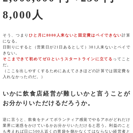
8,000人
そう、つまり
ひと月に8000人来ないと固定費はペイできない
計算
になる。
日割りにすると（営業日が21日あるとして）381人来ないとペイで
きない。
そこまできて初めてゼロというスタートラインに立てる
ってこと
だ。
（ここを出しやすくするためにあえてさきほどの計算では固定費を
入れなかったのだ。）
いかに飲食店経営が難しいかと言うことが
お分かりいただけるだろうか。
逆に言うと、飲食をナメてボランティア感覚でやるアホがどれだけ
業界に迷惑をかけているかお分かりいただけると思う。利益のこと
も考えれば日に500人近くの胃袋を捌かなくてはならない経営者と