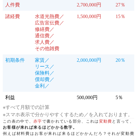
人件費
2,700,000円
27％
諸経費
水道光熱費／
1,500,000円
15％
広告宣伝費／
修繕費／
通信費／
求人費／
その他雑費
初期条件
家賃／
2,000,000円
20％
リース／
保険料／
償却費／
金利／
利益
500,000円
5％
※すべて月額での計算
※スマホ表示で分かりやすくするため／を入れております。
この表の中で、
赤字
で書かれている部分、これは
変動費
と言って、
お客様が来れば来るほどかかる数字。
例えば材料費はお客が来れば来るほどかかんだろ？それが変動費