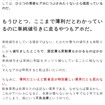
しては、
ひとつの胃袋もアホにつぶされたくないと心底思っている
のだ。
もうひとつ、ここまで薄利だとわかってい
るのに単純値引きに走るやつもアホだ。
単純値引きしている場合ではない。たかだか数％の値引きも命取り
だ。
しかも
値引きしたところで、固定費も変動費もかかるものはかか
る。
単純値引きは単純に利益をガッツリ減らしていることに他ならな
い。
そんなアホは即死すると私は言いたいのだ。
ちなみに、
薄利だといえど飲食店が特別厳しい業界だとも思わな
い。
飲食業界は在庫ロスのほぼない業界である。なぜならば腐るから。
これがアパレルになると、在庫が腐らないから１年でも２年でも持
ってしまう。俗にいう
不良在庫
というやつだ。