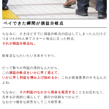
ペイできた瞬間が損益分岐点
ちなみに、さきほどすでに損益分岐点の話はしてしまったんだけど
つまり8,000人来てスタート地点に立った時点、
それが損益分岐点ね。
飲食店ならだいたい月末ギリギリ。
だって数％が利益の境目なんだから。
この
損益分岐点をいかに早く迎えて、
いかに早く利益を積み上げ始めるか。
これが飲食業界のキモなんだ
よね。
ちなみに、
その利益のなかから借金を返済する
ことをお忘れなく。
元本を計画的に減らして、銀行の信頼をつかんで、
なおかつ健全な経営をしてこそ経営者。