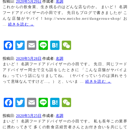
投稿日:
2020年5月29日
作成者:
名調
これからの飲食業、生き残るのはどんな店なのか。 まいど！ 名調
フードアドバイザーの小田です。 先日もブログで書きましたが こ
んな店舗がヤバイ！http://www.meicho.net/dangerous-shop/ お
…
続きを読む
→
Facebook
Twitter
Email
Line
Hatena
WeChat
投稿日:
2020年5月28日
作成者:
名調
まいど！ 名調フードアドバイザーの小田です。 先日、同じフード
アドバイザー同士で立ち話をしたときに 「こんな店舗がヤバイよ
ね」っていう話になりましてね。 （ヤバイっていうのは潰れそう
って意味なんですけど…。） と、いいま …
続きを読む
→
Facebook
Twitter
Email
Line
Hatena
WeChat
投稿日:
2020年5月25日
作成者:
名調
まいど！ 名調フードアドバイザーの小田です。 私も長年この業界
に携わってきて 多くの飲食店経営者さんとお付き合いを共にして