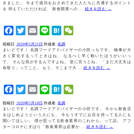
きました。 今まで成功をおさめてきた人たちに共通するポイント
を 抑えていただければ、 飲食開業への …
続きを読む
→
Facebook
Twitter
Email
Line
Hatena
WeChat
投稿日:
2020年5月21日
作成者:
名調
まいどです！ 名調フードアドバイザーの小田っちです。 物事が大
きく変化するってときはね、 なるべく早く動いたほうがいいっ
て、 そんな気がするんですよね。 逆に言うとね、 「まだ大丈夫は
命取り」ってこと。 もう、そこまで大 …
続きを読む
→
Facebook
Twitter
Email
Line
Hatena
WeChat
投稿日:
2020年5月19日
作成者:
名調
まいどです！ 名調フードアドバイザーの小田です。 今から飲食店
をはじめようという人にも、 今もうすでにお店を持ってる人にも
聞いてほしい。 僕が思ってる飲食業界のこれから。って話。 アフ
ターコロナにずばり「飲食業界は必要か …
続きを読む
→