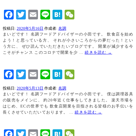
Facebook
Twitter
Email
Line
Hatena
WeChat
投稿日:
2020年5月16日
作成者:
名調
まいどです！ 名調フードアドバイザーの小田です。 飲食店を始め
よう！と思っている方、 それが小さいころからの夢だった！とい
う方に、 ぜひ読んでいただきたいブログです。 開業が減少する今
こそがチャンス このコロナで開業を少 …
続きを読む
→
Facebook
Twitter
Email
Line
Hatena
WeChat
投稿日:
2020年5月13日
作成者:
名調
まいどです！ 名調フードアドバイザーの小田です。 僕は調理器具
の販売をメインに、 約20年近く仕事をしてきました。 楽天市場を
はじめ、ECの世界でも 飲食店開業を目指される皆様のお手伝いを
長くさせていただいております。 …
続きを読む
→
Facebook
Twitter
Email
Line
Hatena
WeChat